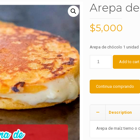
Arepa de
$
5,000
Arepa de chócolo 1 unidad
Add to cart
Continua comprando
Description
Arepa de maíz tierno o 