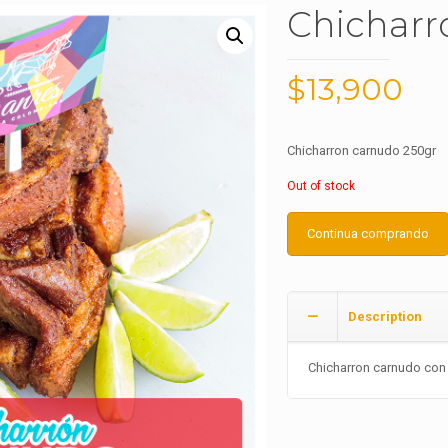
Chicharr
$
13,900
Chicharron carnudo 250gr
Out of stock
Continua comprando
Description
Chicharron carnudo con 