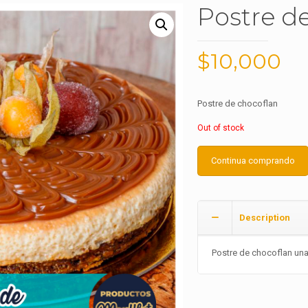
Postre d
$
10,000
Postre de chocoflan
Out of stock
Continua comprando
Description
Postre de chocoflan una